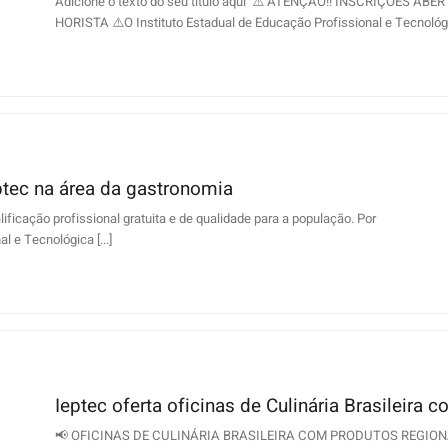
Adicione o texto do seu título aqui ⚠️ ATENÇÃO!! INSCRIÇÕES 
HORISTA ⚠️O Instituto Estadual de Educação Profissional e Tecnológica
ptec na área da gastronomia
ficação profissional gratuita e de qualidade para a população. Por
l e Tecnológica [...]
Ieptec oferta oficinas de Culinária Brasileira
📢 OFICINAS DE CULINÁRIA BRASILEIRA COM PRODUTOS REGIONAIS