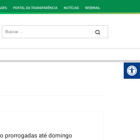
ADES
PORTAL DA TRANSPARÊNCIA
NOTÍCIAS
WEBMAIL
Abr
são prorrogadas até domingo