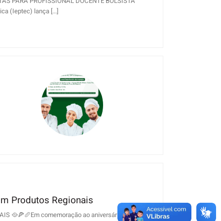
ABERTAS PARA PROFISSIONAL DOCENTE BOLSISTA
 (Ieptec) lança [...]
 com Produtos Regionais
 🥘🍕🥖Em comemoração ao aniversário do